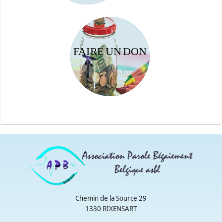
IDENTIFICATION
NÉCESSAIRE
!
FAIRE UN DON
DU MONTANT
DE MON
CHOIX...
Chemin de la Source 29
1330 RIXENSART