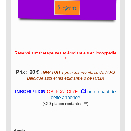
k
a
g
g
e
y
n
S'inscrire
g
g
t
l
l
t
e
e
i
m
M
F
e
u
u
t
l
e
l
s
c
Réservé aux thérapeutes et étudiant.e.s en logoppédie
r
!
e
e
Prix :
20 €
(
GRATUIT !
pour les membres de l'APB
n
Belgique asbl et les étudiant.e.s de l'ULB)
ICI
INSCRIPTION
OBLIGATOIRE
ou en haut de
cette annonce
(<20 places restantes !!!)
Accès :