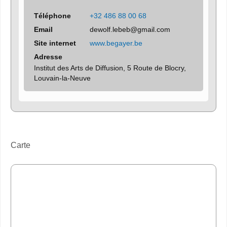
Téléphone
+32 486 88 00 68
Email
dewolf.lebeb@gmail.com
Site internet
www.begayer.be
Adresse
Institut des Arts de Diffusion, 5 Route de Blocry,
Louvain-la-Neuve
Carte