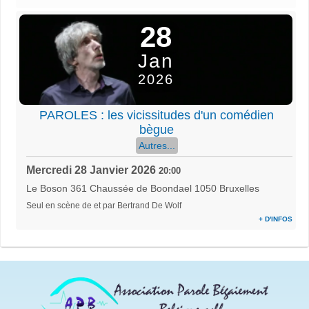
28
Jan
2026
PAROLES : les vicissitudes d'un comédien
bègue
Autres...
Mercredi 28 Janvier 2026
20:00
Le Boson 361 Chaussée de Boondael 1050 Bruxelles
Seul en scène de et par Bertrand De Wolf
+ D'INFOS