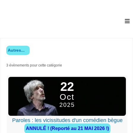
≡
Autres...
3 évènements pour cette catégorie
22
Oct
2025
Paroles : les vicissitudes d'un comédien bègue
ANNULÉ ! (Reporté au 21 MAI 2026 !)